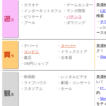
・カラオケ
・ゲームセンター
美濃
・インターネットカフェ
・マンガ喫茶
・
GI
検索
・ビリヤード
・
パチンコ
・
チ
・プール
・ボウリング
・e-N
ース
・デパート
・
スーパー
美濃
ク！
・
コンビニ
・ドラッグストア
・
Shu
・書店
・古本屋
・100円ショップ
・映画館
・レンタルビデオ
美濃
い！
・ライブハウス
・劇場・コンサート
・
e
・スタジアム
・ホール
約
・
Mov
をチ