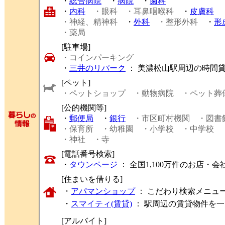
・
総合病院
・
病院
・
歯科
・
内科
・眼科
・耳鼻咽喉科
・
皮膚科
・神経、精神科
・
外科
・整形外科
・
形
・薬局
[駐車場]
・コインパーキング
・
三井のリパーク
： 美濃松山駅周辺の時間
[ペット]
・ペットショップ
・動物病院
・ペット葬
[公的機関等]
・
郵便局
・
銀行
・市区町村機関
・図書
・保育所
・幼稚園
・小学校
・中学校
・神社
・寺
[電話番号検索]
・
タウンページ
： 全国1,100万件のお店
[住まいを借りる]
・
アパマンショップ
： こだわり検索メニュ
・
スマイティ(賃貸)
： 駅周辺の賃貸物件を
[アルバイト]