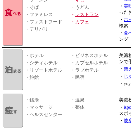
・
美
・そば
・うどん
った
・ファミレス
・
レストラン
・
ホ
・ファストフード
・
カフェ
検索
・デリバリー
・
食
ング
・ホテル
・ビジネスホテル
美濃
ンで
・シティホテル
・カプセルホテル
・
楽
・リゾートホテル
・ラブホテル
・
じ
・旅館
・民宿
・yoy
・銭湯
・温泉
美濃
・マッサージ
・整体
・
is
スポ
・ヘルスセンター
・
岐