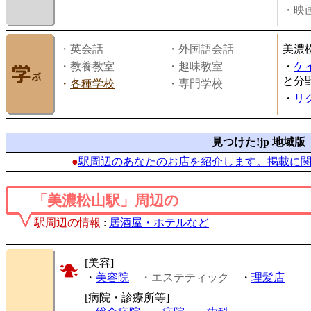
・映画
・英会話
・外国語会話
美濃
・教養教室
・趣味教室
・
ケ
と分
・
各種学校
・専門学校
・
リ
見つけた!jp 地域版
●
駅周辺のあなたのお店を紹介します。掲載に
「美濃松山駅」周辺の
駅周辺の情報
:
居酒屋・ホテルなど
[美容]
・
美容院
・エステティック
・
理髪店
[病院・診療所等]