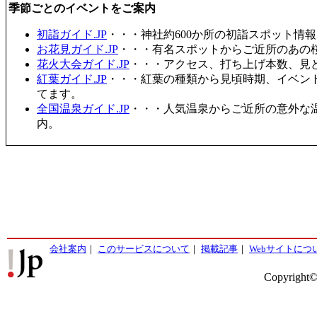
季節ごとのイベントをご案内
初詣ガイド.JP
・・・神社約600か所の初詣スポット情
お花見ガイド.JP
・・・有名スポットからご近所のあの桜
花火大会ガイド.JP
・・・アクセス、打ち上げ本数、見
紅葉ガイド.JP
・・・紅葉の種類から見頃時期、イベン
てます。
全国温泉ガイド.JP
・・・人気温泉からご近所の意外な
内。
会社案内
｜
このサービスについて
｜
掲載記事
｜
Webサイトにつ
Copyright©2