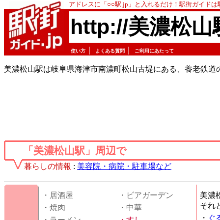
アドレスに「○○駅.jp」と入れるだけ！駅街ガイド
http://美濃松山
｜
｜
使い方
よくある質問
ご利用にあたって
美濃松山駅は岐阜県海津市南濃町松山古堤にある、養老鉄道
「美濃松山駅」周辺で
暮らしの情報
:
美容院・病院・駐車場など
・居酒屋
・ビアガーデン
美濃
それ
・焼肉
・中華
・
ぐ
・ラーメン
・
すし