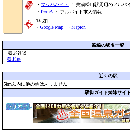
・
マッハバイト
： 美濃松山駅周辺のアルバ
・
fromA
：
アルバイト求人情報
[地図]
・
Google Map
・
Mapion
路線の駅名一覧
・養老鉄道
養老線
近くの駅
5km以内に他の駅はありません
駅街ガイド姉妹サイ