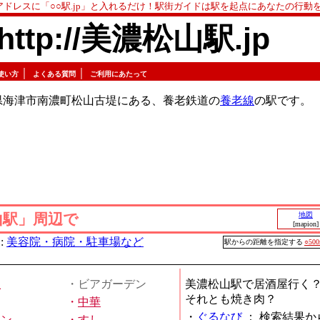
アドレスに「○○駅.jp」と入れるだけ！駅街ガイドは駅を起点にあなたの行動
http://美濃松山駅.jp
｜
｜
使い方
よくある質問
ご利用にあたって
県海津市南濃町松山古堤にある、養老鉄道の
養老線
の駅です。
山駅」周辺で
地図
[mapion]
:
美容院・病院・駐車場など
駅からの距離を指定する
○50
屋
・ビアガーデン
美濃松山駅で居酒屋行く
それとも焼き肉？
・
中華
・
ぐるなび
：
検索結果か
メン
・
すし