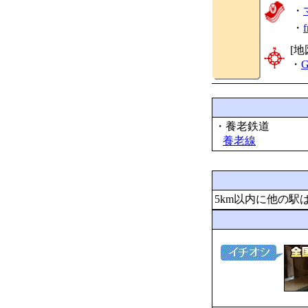
・
・
[地
・
G
・養老鉄道
養老線
5km以内に他の駅