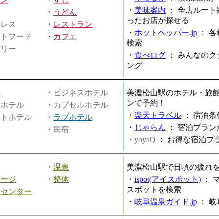
・
美味案内
：
全店ルート
・
うどん
ったお店が探せる
ミレス
・
レストラン
・
ホットペッパー.jp
：
各
ストフード
・
カフェ
検索
バリー
・
食べログ
：
みんなのク
ング
ル
・ビジネスホテル
美濃松山駅のホテル・旅
ンで予約！
ィホテル
・カプセルホテル
・
楽天トラベル
：
宿泊条
ートホテル
・
ラブホテル
・
じゃらん
：
宿泊プラン
・民宿
・yoyaQ
：
お得な宿泊プ
・
温泉
美濃松山駅で日頃の疲れ
サージ
・
整体
・
ispot(アイスポット)
：
スポットを検索
スセンター
・
岐阜温泉ガイド.jp
：
岐