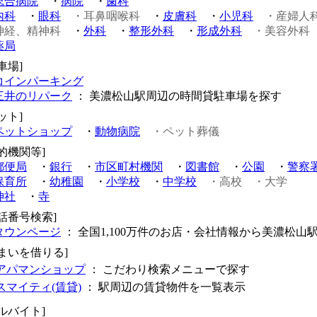
総合病院
・
病院
・
歯科
内科
・
眼科
・耳鼻咽喉科
・
皮膚科
・
小児科
・産婦人
神経、精神科
・
外科
・
整形外科
・
形成外科
・美容外科
薬局
車場]
コインパーキング
三井のリパーク
： 美濃松山駅周辺の時間貸駐車場を探す
ット]
ペットショップ
・
動物病院
・ペット葬儀
的機関等]
郵便局
・
銀行
・
市区町村機関
・
図書館
・
公園
・
警察
保育所
・
幼稚園
・
小学校
・
中学校
・高校
・大学
神社
・
寺
電話番号検索]
タウンページ
： 全国1,100万件のお店・会社情報から美濃松山
住まいを借りる]
アパマンショップ
： こだわり検索メニューで探す
スマイティ(賃貸)
： 駅周辺の賃貸物件を一覧表示
ルバイト]