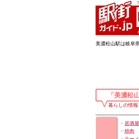
美濃松山駅は岐阜
「美濃松
暮らしの情報
・
居酒
・
焼肉
・
ラー