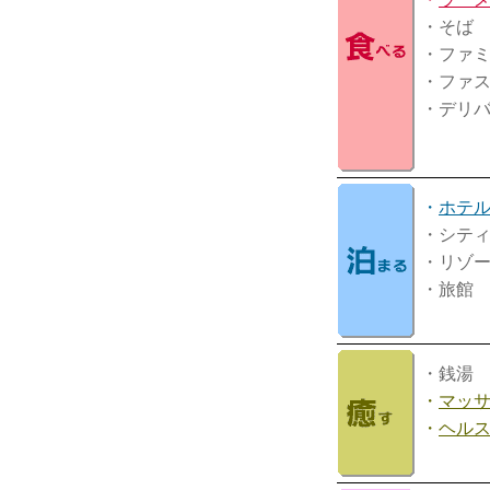
・そば
・ファ
・ファ
・デリ
・
ホテ
・シテ
・リゾ
・旅館
・銭湯
・
マッ
・
ヘル