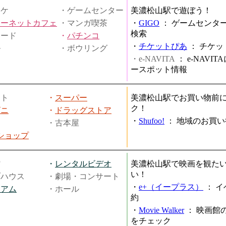
オケ
・ゲームセンター
美濃松山駅で遊ぼう！
ターネットカフェ
・マンガ喫茶
・
GIGO
：
ゲームセンタ
検索
ヤード
・
パチンコ
・
チケットぴあ
：
チケッ
ル
・ボウリング
・e-NAVITA
：
e-NAVI
ースポット情報
ート
・
スーパー
美濃松山駅でお買い物前
ク！
ビニ
・
ドラッグストア
・
Shufoo!
：
地域のお買い
・古本屋
円ショップ
館
・
レンタルビデオ
美濃松山駅で映画を観た
い！
ブハウス
・劇場・コンサート
・
e+（イープラス）
：
イ
ジアム
・ホール
約
・
Movie Walker
：
映画館
をチェック