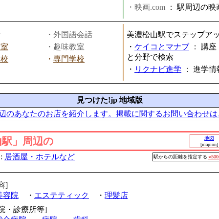
・映画.com
：
駅周辺の映
話
・外国語会話
美濃松山駅でステップア
教室
・趣味教室
・
ケイコとマナブ
：
講座
と分野で検索
学校
・
専門学校
・
リクナビ進学
：
進学情
見つけた!jp 地域版
辺のあなたのお店を紹介します。掲載に関するお問い合わせは
山駅」周辺の
地図
[mapion]
:
居酒屋・ホテルなど
駅からの距離を指定する
○50
容]
美容院
・
エステティック
・
理髪店
病院・診療所等]