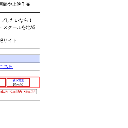
画館や上映作品
ップしたいなら！
・スクールを地域
報サイト
こちら
航空写真
[Google]
0m以内
○2km以内
●5km以内