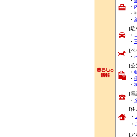
・
・
・
・
[駐
・
・
[ペ
・
[公
・
・
・
[
・
[
・
・
[ア