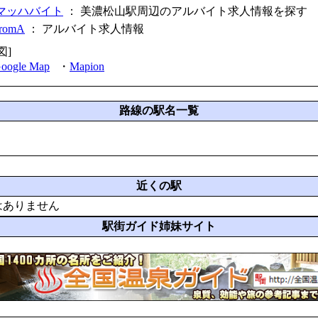
マッハバイト
： 美濃松山駅周辺のアルバイト求人情報を探す
fromA
：
アルバイト求人情報
図]
oogle Map
・
Mapion
路線の駅名一覧
近くの駅
はありません
駅街ガイド姉妹サイト