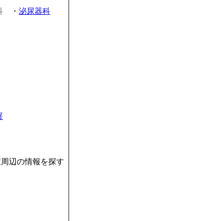
科
・
泌尿器科
署
駅周辺の情報を探す