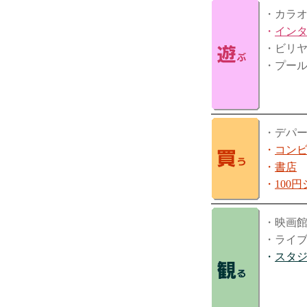
・カラ
・
イン
・ビリ
・プー
・デパ
・
コン
・
書店
・
100
・映画
・ライ
・
スタ