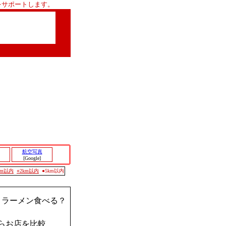
をサポートします。
航空写真
[Google]
0m以内
○2km以内
●5km以内
？ラーメン食べる？
らお店を比較