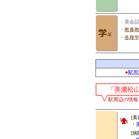
・英会
・
教養
・
各種
●
駅周
「美濃松
駅周辺の情報
[美
・
[